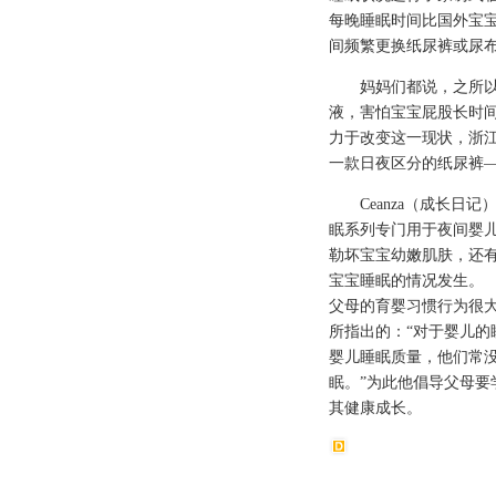
每晚睡眠时间比国外宝
间频繁更换纸尿裤或尿
妈妈们都说，之所以给
液，害怕宝宝屁股长时
力于改变这一现状，浙江临
一款日夜区分的纸尿裤——
Ceanza（成长日记
眠系列专门用于夜间婴
勒坏宝宝幼嫩肌肤，还
宝宝睡眠的情况发生。
父母的育婴习惯行为很
所指出的：“对于婴儿
婴儿睡眠质量，他们常
眠。”为此他倡导父母
其健康成长。