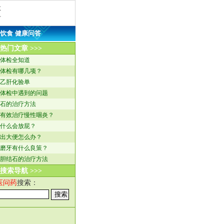
救
方
饮食
·
健康问答
热门文章 >>>
体检全知道
体检有哪几项？
乙肝化验单
体检中遇到的问题
石的治疗方法
有效治疗慢性咽炎？
什么会放屁？
出大便怎么办？
磨牙有什么良策？
胆结石的治疗方法
搜索导航 >>>
医问药
搜索：