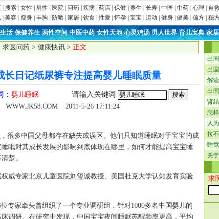
页
|
搜索
|
女性
|
男性
|
医院
|
问药
|
疾病
|
药店
|
保健
|
养生
|
长寿
|
中医
|
中药
|
心理
|
自
讯
|
美容
|
瘦身
|
丰胸
|
防晒
|
家居
|
饮食
|
性爱
|
怀孕
|
宝宝
|
运动
|
健身
|
健美
|
偏方
|
秘
生活
·
保健养生
·
两性空间
·
中医中药
·
女性天地
·
心灵鸡汤
·
男人世界
·
育儿宝典
·
家居
：
求医问药
>
健康快讯
>
正文
·
出国
·
出国
za成长日记纸尿裤专注提高婴儿睡眠质量
·
解读
·
出国
词
：
请输入关键词
婴儿睡眠
·
肾结
WWW.JK58.COM
2011-5-26 17:11:24
·
怎样
·
人为
·
拉不
很多中国父母都存在缺失或误区。他们只知道睡眠对于宝宝的成
·
睡觉
宝睡眠对其成长发展的影响到底体现在哪里，如何才能提高宝宝睡
·
关于
不清楚。
威专家北京儿童医院刘玺诚教授、美国杜克大学认知发育实验
求
教授等6位专家牵头曾组织了一个专业调研组，针对1000多名中国婴儿的
临床调研。在研究中发现，中国宝宝夜间睡眠苏醒频率更高，平均