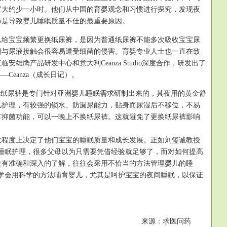
宝大约少一小时。他们从中国的育婴观念和习惯进行探究，发现夜
布是导致婴儿睡眠质量不佳的最重要原因。
宝宝频繁更换纸尿裤，是因为普通纸尿裤不能多次吸收宝宝尿
间与尿液接触会很容易遭受细菌的侵害。育婴专业人士也一直在致
安雄鹰产品研发中心和意大利Ceanza Studio深度合作，研发出了
Ceanza（成长日记）。
）纸尿裤是专门针对亚洲婴儿睡眠需求研制出来的，其夜用的黄金舒
儿护理，有较强的锁水、防漏尿能力，贴身而尿湿后不移位，不易
有抑菌功能，可以一晚上不换纸尿裤。这就避免了更换纸尿裤影响
大程度上决定了他们宝宝的睡眠质量和成长发展。正如刘玺诚教授
的睡眠护理，很多父母以为只需要凭借经验就足够了，而对如何提高
没有准确和深入的了解，往往会采用不恰当的方法管理婴儿的睡
要学会用科学的方法哺育婴儿，尤其是呵护宝宝的夜间睡眠，以保证
来源：求医问药