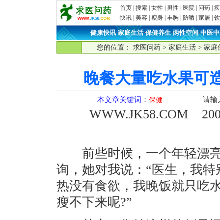
首页
|
搜索
|
女性
|
男性
|
医院
|
问药
|
疾
快讯
|
美容
|
瘦身
|
丰胸
|
防晒
|
家居
|
饮
健康快讯
·
家庭生活
·
保健养生
·
两性空间
·
中医中
您的位置：
求医问药
>
家庭生活
>
家庭
晚餐大量吃水果可
本文章关键词
：
请输
保健
WWW.JK58.COM
2009
前些时候，一个年轻漂亮
询，她对我说：“医生，我特
热没有食欲，我晚饭就只吃
瘦不下来呢?”