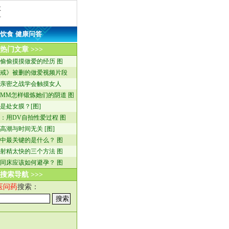
救
方
饮食
·
健康问答
热门文章 >>>
偷偷摸摸做爱的经历 图
戒》被删的做爱视频片段
亲密之战学会触摸女人
MM怎样锻炼她们的阴道 图
是处女膜？[图]
：用DV自拍性爱过程 图
高潮与时间无关 [图]
中最关键的是什么？ 图
射精太快的三个方法 图
同床应该如何避孕？ 图
搜索导航 >>>
医问药
搜索：