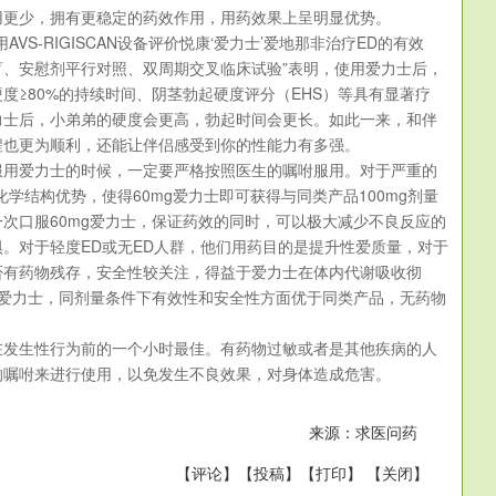
用更少，拥有更稳定的药效作用，用药效果上呈明显优势。
AVS-RIGISCAN设备评价悦康‘爱力士’爱地那非治疗ED的有效
盲、安慰剂平行对照、双周期交叉临床试验”表明，使用爱力士后，
度≥80%的持续时间、阴茎勃起硬度评分（EHS）等具有显著疗
力士后，小弟弟的硬度会更高，勃起时间会更长。如此一来，和伴
程也更为顺利，还能让伴侣感受到你的性能力有多强。
服用爱力士的时候，一定要严格按照医生的嘱咐服用。对于严重的
化学结构优势，使得60mg爱力士即可获得与同类产品100mg剂量
次口服60mg爱力士，保证药效的同时，可以极大减少不良反应的
。对于轻度ED或无ED人群，他们用药目的是提升性爱质量，对于
否有药物残存，安全性较关注，得益于爱力士在体内代谢吸收彻
g爱力士，同剂量条件下有效性和安全性方面优于同类产品，无药物
在发生性行为前的一个小时最佳。有药物过敏或者是其他疾病的人
的嘱咐来进行使用，以免发生不良效果，对身体造成危害。
来源：求医问药
【
评论
】【
投稿
】【
打印
】 【
关闭
】