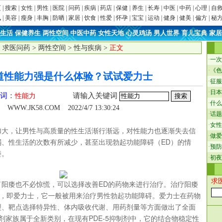
页
|
搜索
|
女性
|
男性
|
医院
|
问药
|
疾病
|
药店
|
保健
|
养生
|
长寿
|
中医
|
中药
|
心理
|
自
讯
|
美容
|
瘦身
|
丰胸
|
防晒
|
家居
|
饮食
|
性爱
|
怀孕
|
宝宝
|
运动
|
健身
|
健美
|
偏方
|
秘
生活
·
保健养生
·
两性空间
·
中医中药
·
女性天地
·
心灵鸡汤
·
男人世界
·
育儿宝典
·
家居
：
求医问药
>
两性空间
>
性与疾病
>
正文
·
一次
·
《色
道性能力强是什么体验？试试爱力士
·
征服
·
日本
词
：
请输入关键词
性能力
·
什么
WWW.JK58.COM
2022/4/7 13:30:24
·
话题
·
女性
加大，让男性与高质量的性生活渐行渐远，对性能力也逐渐失去信
·
做爱
弱、性生活的次数有所减少，甚至出现勃起功能障碍（ED）的情
·
预防
痿。
·
初夜
求
了阳痿也不必惊慌，可以选择改善ED的药物来进行治疗。治疗阳痿
”，即爱力士，它一般被用来治疗男性勃起功能障碍。爱力士在药物
型、靶点选择特异性、体内吸收代谢、用药剂量等方面做出了全面
制剂家族属于全新类别，在现有PDE-5抑制剂中，它的结合物稳定性