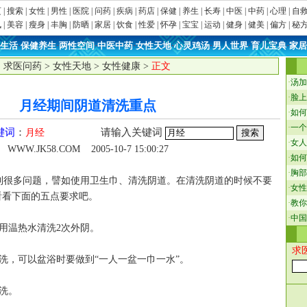
页
|
搜索
|
女性
|
男性
|
医院
|
问药
|
疾病
|
药店
|
保健
|
养生
|
长寿
|
中医
|
中药
|
心理
|
自
讯
|
美容
|
瘦身
|
丰胸
|
防晒
|
家居
|
饮食
|
性爱
|
怀孕
|
宝宝
|
运动
|
健身
|
健美
|
偏方
|
秘
生活
·
保健养生
·
两性空间
·
中医中药
·
女性天地
·
心灵鸡汤
·
男人世界
·
育儿宝典
·
家居
：
求医问药
>
女性天地
>
女性健康
>
正文
·
汤加
·
脸上
月经期间阴道清洗重点
·
如何
·
一个
键词
：
请输入关键词
月经
·
女人
WWW.JK58.COM
2005-10-7 15:00:27
·
如何
·
胸部
很多问题，譬如使用卫生巾、清洗阴道。在清洗阴道的时候不要
·
女性
看看下面的五点要求吧。
·
教你
·
中国
用温热水清洗2次外阴。
求
洗，可以盆浴时要做到“一人一盆一巾一水”。
洗。