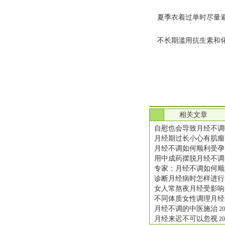
夏季衣着过单时尽量避
不长期滥用抗生素和化
.
相关文章
自慰也会导致月经不调
月经期过长小心有肌瘤
月经不调如何顺利受孕
用中成药摆脱月经不调
专家：月经不调如何顺
诊断月经病时怎样进行
女人常熬夜月经受影响
不同体质女性调理月经
月经不调的中医施治
20
月经来迟不可以忽视
20