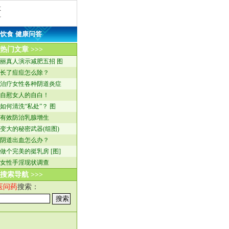
救
方
饮食
·
健康问答
热门文章 >>>
丽真人演示减肥五招 图
长了痘痘怎么除？
治疗女性各种阴道炎症
自慰女人的自白！
如何清洗“私处”？ 图
有效防治乳腺增生
变大的秘密武器(组图)
阴道出血怎么办？
做个完美的挺乳房 [图]
女性手淫现状调查
搜索导航 >>>
医问药
搜索：