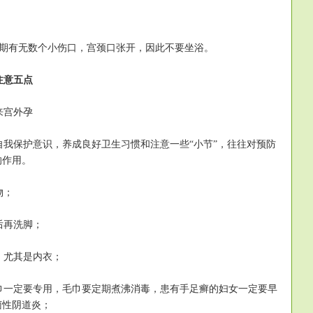
期有无数个小伤口，宫颈口张开，因此不要坐浴。
注意五点
来宫外孕
我保护意识，养成良好卫生习惯和注意一些“小节”，往往对预防
的作用。
物；
后再洗脚；
尤其是内衣；
一定要专用，毛巾要定期煮沸消毒，患有手足癣的妇女一定要早
菌性阴道炎；