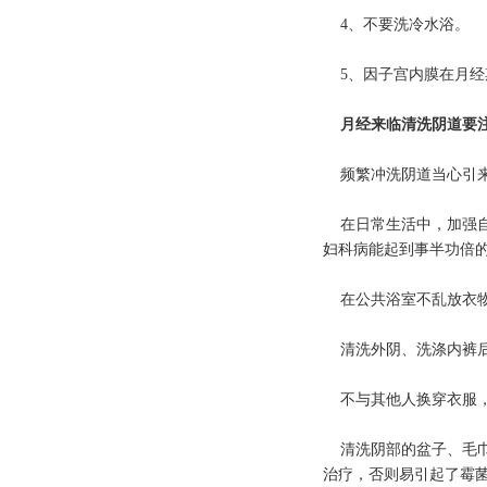
4、不要洗冷水浴。
5、因子宫内膜在月经
月经来临清洗阴道要
频繁冲洗阴道当心引
在日常生活中，加强自
妇科病能起到事半功倍
在公共浴室不乱放衣
清洗外阴、洗涤内裤
不与其他人换穿衣服，
清洗阴部的盆子、毛巾
治疗，否则易引起了霉