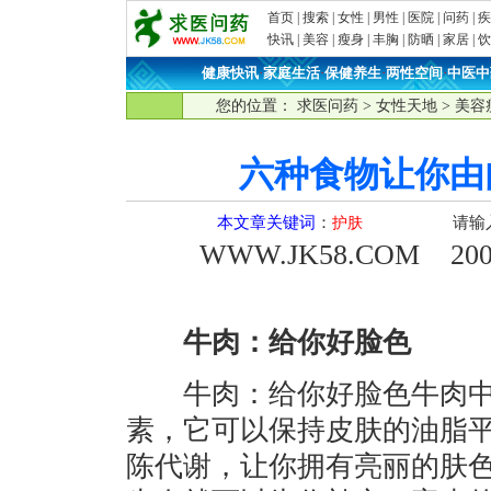
首页
|
搜索
|
女性
|
男性
|
医院
|
问药
|
疾
快讯
|
美容
|
瘦身
|
丰胸
|
防晒
|
家居
|
饮
健康快讯
·
家庭生活
·
保健养生
·
两性空间
·
中医中
您的位置：
求医问药
>
女性天地
>
美容
六种食物让你由
本文章关键词
：
请输
护肤
WWW.JK58.COM
2009
牛肉：给你好脸色
牛肉：给你好脸色牛肉中
素，它可以保持皮肤的油脂
陈代谢，让你拥有亮丽的肤色