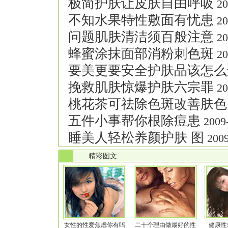
极简护肤让皮肤自由呼吸
20
不知水果特性敷面有忧患
20
问题肌肤清洁须百般注意
20
蜂蜜涂抹面部消粉刺色斑
20
要美更要安全护肤品该怎么
挽救肌肤惊爆护肤六宗罪
20
桃花茶可祛除色斑改善肤色
五件小事帮你根除痘患
2009-
睡美人轻松养颜护肤 图
2009
.
精彩图文
女性的性爱焦虑你有吗
二十个理由做最好的性
健康性