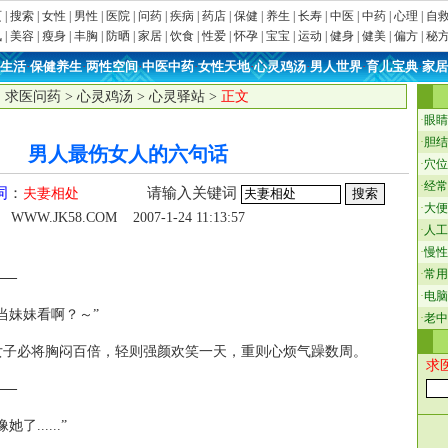
页
|
搜索
|
女性
|
男性
|
医院
|
问药
|
疾病
|
药店
|
保健
|
养生
|
长寿
|
中医
|
中药
|
心理
|
自
讯
|
美容
|
瘦身
|
丰胸
|
防晒
|
家居
|
饮食
|
性爱
|
怀孕
|
宝宝
|
运动
|
健身
|
健美
|
偏方
|
秘
生活
·
保健养生
·
两性空间
·
中医中药
·
女性天地
·
心灵鸡汤
·
男人世界
·
育儿宝典
·
家居
：
求医问药
>
心灵鸡汤
>
心灵驿站
>
正文
·
眼睛
·
胆结
男人最伤女人的六句话
·
穴位
·
经常
词
：
请输入关键词
夫妻相处
·
大便
WWW.JK58.COM
2007-1-24 11:13:57
·
人工
·
慢性
·
常用
——
·
电脑
当妹妹看啊？～”
·
老中
女子必将胸闷百倍，轻则强颜欢笑一天，重则心烦气躁数周。
求
——
......”