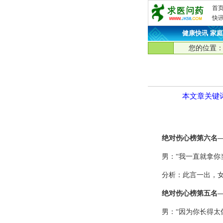
首
快
健康快讯
·
家庭
您的位置
本文章关键
绝对伤心榜第六名
男：“我一直就拿你
分析：此言一出，
绝对伤心榜第五名
男：“因为你长得太像她了