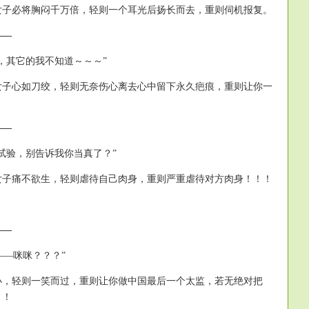
女子必将胸闷千万倍，轻则一个耳光后扬长而去，重则伺机报复。
——
，其它的我不知道～～～”
女子心如刀绞，轻则无奈伤心离去心中留下永久疤痕，重则让你一
——
试验，别告诉我你当真了？”
女子痛不欲生，轻则虐待自己肉身，重则严重虐待对方肉身！！！
——
你的——咪咪？？？”
小，轻则一笑而过，重则让你做中国最后一个太监，若无绝对把
！！