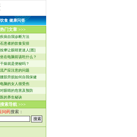
救
方
饮食
·
健康问答
热门文章 >>>
疾病自我诊断方法
石患者的饮食安排
按摩让眼睛更迷人[图]
坐在电脑前该吃什么？
干燥就是便秘吗？
流产应注意的问题
腰肌劳损如何自我保健
电脑的女人很受伤
对眼睛的危害及预防
医的养生秘诀
搜索导航 >>>
医问药
搜索：