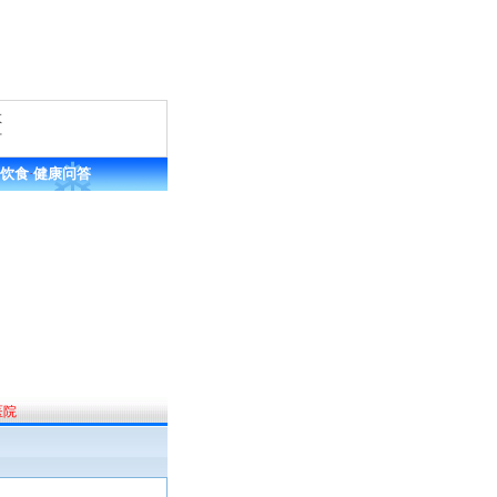
救
方
饮食
·
健康问答
医院