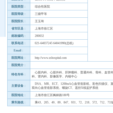
医院类型
：
综合性医院
医院等级
：
三级甲等
医院院长
：
王玉琦
省市区县
：
上海市徐汇区
邮政编码
：
200032
联系电话
：
021-64037245 64041990(总机)
Email
：
医院网址
：
http://www.zshospital.com
医院简介
：
心脏内科、心脏外科、肝肿瘤科、普通外科、骨科、血管
特色专科
：
科、肾内科、影像医学、内镜中心
DSA、MR、ECT、1200mA心血管造影机、彩色扫描仪
主要设备
：
双向心血管造影系统、螺旋CT、遥控X线监护系统
医院地址
：
上海市徐汇区枫林路180号
乘车路线
：
乘43、205、49、89、847、931、72、218、572、712、