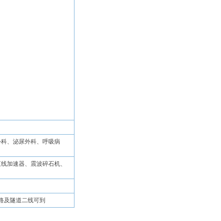
外科、泌尿外科、呼吸病
、直线加速器、震波碎石机、
733路及隧道二线可到