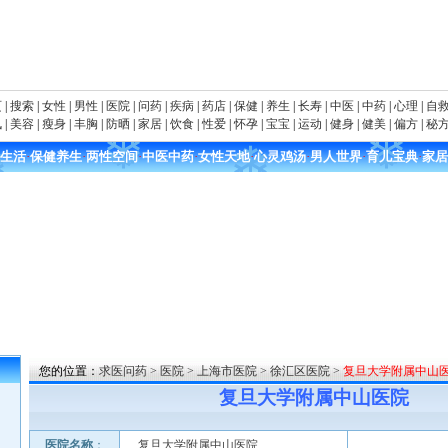
页
|
搜索
|
女性
|
男性
|
医院
|
问药
|
疾病
|
药店
|
保健
|
养生
|
长寿
|
中医
|
中药
|
心理
|
自
讯
|
美容
|
瘦身
|
丰胸
|
防晒
|
家居
|
饮食
|
性爱
|
怀孕
|
宝宝
|
运动
|
健身
|
健美
|
偏方
|
秘
生活
·
保健养生
·
两性空间
·
中医中药
·
女性天地
·
心灵鸡汤
·
男人世界
·
育儿宝典
·
家居
您的位置：
求医问药
>
医院
>
上海市医院
>
徐汇区医院
>
复旦大学附属中山
复旦大学附属中山医院
医院名称
：
复旦大学附属中山医院