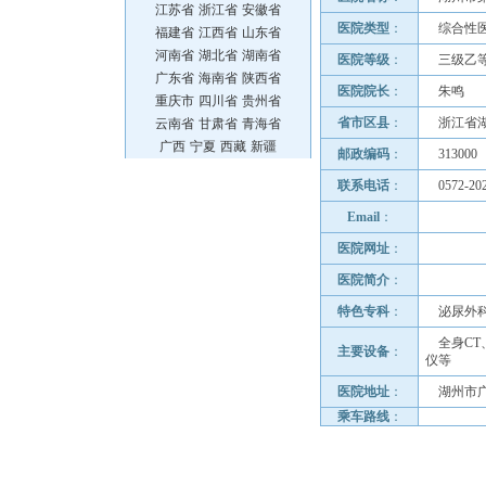
江苏省
浙江省
安徽省
医院类型
：
综合性
福建省
江西省
山东省
河南省
湖北省
湖南省
医院等级
：
三级乙
广东省
海南省
陕西省
医院院长
：
朱鸣
重庆市
四川省
贵州省
省市区县
：
浙江省
云南省
甘肃省
青海省
广西
宁夏
西藏
新疆
邮政编码
：
313000
联系电话
：
0572-20
Email
：
医院网址
：
医院简介
：
特色专科
：
泌尿外
全身CT
主要设备
：
仪等
医院地址
：
湖州市
乘车路线
：