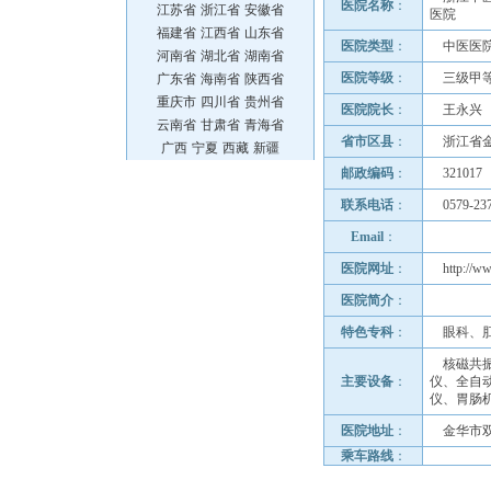
医院名称
：
江苏省
浙江省
安徽省
医院
福建省
江西省
山东省
医院类型
：
中医医
河南省
湖北省
湖南省
医院等级
：
三级甲
广东省
海南省
陕西省
重庆市
四川省
贵州省
医院院长
：
王永兴
云南省
甘肃省
青海省
省市区县
：
浙江省
广西
宁夏
西藏
新疆
邮政编码
：
321017
联系电话
：
0579-23
Email
：
医院网址
：
http://w
医院简介
：
特色专科
：
眼科、
核磁共
主要设备
：
仪、全自
仪、胃肠
医院地址
：
金华市双
乘车路线
：