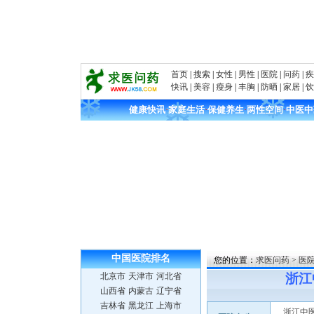
首页
|
搜索
|
女性
|
男性
|
医院
|
问药
|
疾
快讯
|
美容
|
瘦身
|
丰胸
|
防晒
|
家居
|
饮
健康快讯
·
家庭生活
·
保健养生
·
两性空间
·
中医中
中国医院
排名
您的位置：
求医问药
>
医
北京市
天津市
河北省
浙江
山西省
内蒙古
辽宁省
吉林省
黑龙江
上海市
浙江中