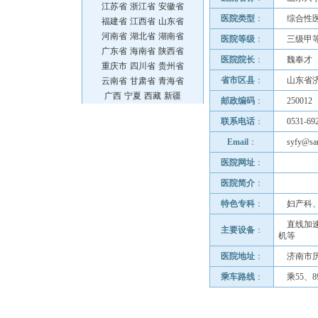
江苏省
浙江省
安徽省
医院类型
：
综合性
福建省
江西省
山东省
河南省
湖北省
湖南省
医院等级
：
三级甲
广东省
海南省
陕西省
医院院长
：
魏奉才
重庆市
四川省
贵州省
省市区县
：
山东省
云南省
甘肃省
青海省
广西
宁夏
西藏
新疆
邮政编码
：
250012
联系电话
：
0531-69
Email
：
syfy@san
医院网址
：
医院简介
：
特色专科
：
妇产科
直线加
主要设备
：
机等
医院地址
：
济南市历
乘车路线
：
乘55、8