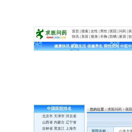
首页
|
搜索
|
女性
|
男性
|
医院
|
问药
|
疾
快讯
|
美容
|
瘦身
|
丰胸
|
防晒
|
家居
|
饮
健康快讯
·
家庭生活
·
保健养生
·
两性空间
·
中医中
中国医院
排名
您的位置：
求医问药
>
医
北京市
天津市
河北省
山西省
内蒙古
辽宁省
吉林省
黑龙江
上海市
医院名称
：
山东大