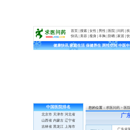
首页
|
搜索
|
女性
|
男性
|
医院
|
问药
|
疾
快讯
|
美容
|
瘦身
|
丰胸
|
防晒
|
家居
|
饮
健康快讯
·
家庭生活
·
保健养生
·
两性空间
·
中医中
中国医院
排名
您的位置：
求医问药
>
医
北京市
天津市
河北省
广
山西省
内蒙古
辽宁省
吉林省
黑龙江
上海市
广东省