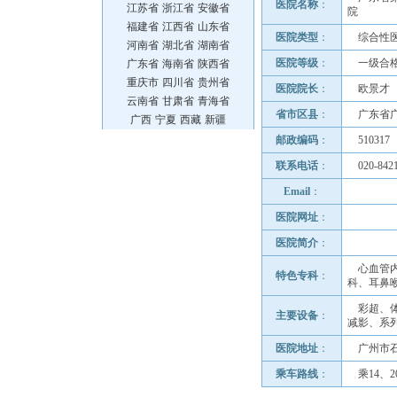
医院名称
：
江苏省
浙江省
安徽省
院
福建省
江西省
山东省
医院类型
：
综合性
河南省
湖北省
湖南省
医院等级
：
一级合
广东省
海南省
陕西省
重庆市
四川省
贵州省
医院院长
：
欧景才
云南省
甘肃省
青海省
省市区县
：
广东省
广西
宁夏
西藏
新疆
邮政编码
：
510317
联系电话
：
020-842
Email
：
医院网址
：
医院简介
：
心血管
特色专科
：
科、耳鼻
彩超、
主要设备
：
减影、系
医院地址
：
广州市
乘车路线
：
乘14、2