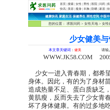
首页
|
搜索
|
女性
|
男性
|
医院
|
问药
|
疾
快讯
|
美容
|
瘦身
|
丰胸
|
防晒
|
家居
|
饮
健康快讯
·
家庭生活
·
保健养生
·
两性空间
·
中医中
您的位置：
求医问药
>
女性天地
>
女性
少女健美与
本文章关键词
：
请输
健美
WWW.JK58.COM
2005-
少女一进入青春期，都希望
身体。因此，有的为了身材
造成热量不足、蛋白质缺乏
黄肌瘦，反而失去了少女青
坏了身体健康。有的过多地