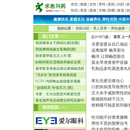
首页
|
搜索
|
女性
|
男性
|
医院
|
问药
|
疾
快讯
|
美容
|
瘦身
|
丰胸
|
防晒
|
家居
|
饮
健康快讯
家庭生活
保健养生
两性空间
中医中
·
·
·
·
您的位置：
求医问药
>
男人世界
>
男性健康
>
热门文章 >>>
总计1671篇 |
首页
上一
·
韩国裸体女子障碍比赛[组图]
·
关爱老婆从自己做起
·
男按摩师按破女客胸部[图]
·
远离烟草 畅享新生
·
隐形避孕套北京上市 图
·
畅沛 让我畅想新生
·
妇检时医生违规操弄破处女膜
·
莫名早泄查查甲状腺
·
避孕套变身食品袋记者揭秘流程
·
乳制品多吃易患睾丸
·
“冯乡长”扮演者李政春病逝
·
睾丸先硬后痛当心
·
CCTV 内部晚会超级爆笑视频
·
口腔疾病竟导致男性
·
“超级阳具”价值百万 [图]
·
五大杀手威胁男性的
·
专家：丈夫自慰是对家庭负责
·
吸烟损伤精子活力
·
著名相声演员侯耀文猝死在家中
·
射精痛可能是前列腺
推荐医院 >>>
·
性功能不好查查腰椎
·
男性不育的预警信号
·
四大疫苗防阳痿（图