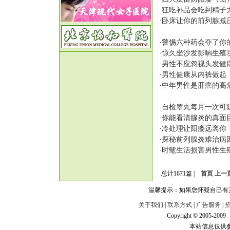
·
狂吃补品会吃到精子
·
卧床让你的前列腺减
·
警惕六种药会夺了你
·
惊久坐沙发影响生殖
·
男性不应忽视头发健
·
男性健康从内裤做起
·
中年男性是肝癌的高
·
自检睾丸每月一次可
·
你能看清腺炎的真面
·
冷处理让阳痿远离你
·
探秘前列腺炎难治病
·
时髦生活损害男性生
总计1671篇 |
首页
上一
温馨提示：如果您怀疑自己有
关于我们
|
联系方式
|
广告服务
|
Copyright © 2005-200
本站信息仅供