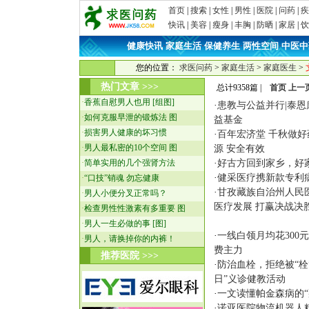
首页
|
搜索
|
女性
|
男性
|
医院
|
问药
|
疾
快讯
|
美容
|
瘦身
|
丰胸
|
防晒
|
家居
|
饮
健康快讯
家庭生活
保健养生
两性空间
中医中
·
·
·
·
您的位置：
求医问药
>
家庭生活
>
家庭医生
>
热门文章 >>>
总计9358篇 |
首页
上一
·
香蕉自慰男人也用 [组图]
·
患教与公益并行|泰恩
·
如何克服早泄的锻炼法 图
益基金
·
损害男人健康的坏习惯
·
百年宏济堂 千秋做好
·
男人最私密的10个空间 图
源 安全有效
·
简单实用的几个强肾方法
·
好古方回到家乡，好
·
健采医疗携新款专利病
·
“口技”销魂 勿忘健康
·
甘孜藏族自治州人民
·
男人小便分叉正常吗？
医疗发展 打赢决战决
·
检查男性性激素有多重要 图
·
男人一生必做的事 [图]
·
一线白领月均花300
·
男人，请换掉你的内裤！
费主力
推荐医院 >>>
·
防治血栓，拒绝被“栓
日”义诊健教活动
·
一文读懂帕金森病的“
·
诺亚医院物流机器人