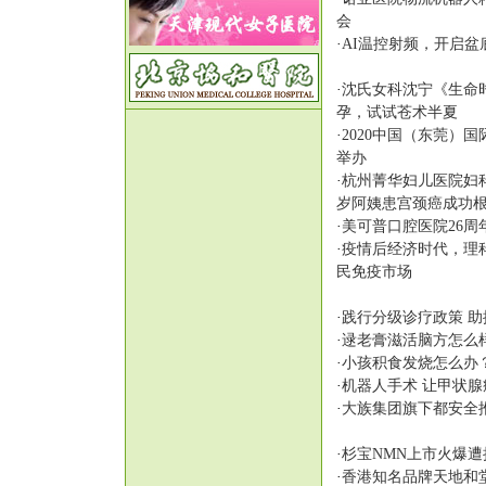
会
·
AI温控射频，开启盆
·
沈氏女科沈宁《生命
孕，试试苍术半夏
·
2020中国（东莞）国
举办
·
杭州菁华妇儿医院妇
岁阿姨患宫颈癌成功
·
美可普口腔医院26周
·
疫情后经济时代，理
民免疫市场
·
践行分级诊疗政策 
·
逯老膏滋活脑方怎么
·
小孩积食发烧怎么办
·
机器人手术 让甲状腺
·
大族集团旗下都安全
·
杉宝NMN上市火爆
·
香港知名品牌天地和